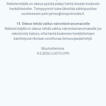
Rekisteröidyllä on oikeus pyytää pääsy häntä itseään koskeviin
henkilötietoihin. Tietopyynnöt tulee lähettää sähköpostitse
osoitteeseen petri.pirnes@onspotmedia.fi.
14. Oikeus tehdä valitus valvontaviranomaiselle
Rekisteröidyllä on oikeus tehdä valitus valvontaviranomaiselle jos
rekisteröity katsoo, että häntä koskevien henkilötietojen
käsittelyssä rikotaan soveltuvaa tietosuojasääntelyä.
Muutoshistoria:
4.5.2026 | LUOTU | PPi