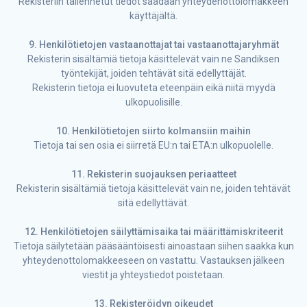
Rekisteriin tallennetut tiedot saadaan yhteydenottolomakkeen
käyttäjältä.
9. Henkilötietojen vastaanottajat tai vastaanottajaryhmät
Rekisterin sisältämiä tietoja käsittelevät vain ne Sandiksen
työntekijät, joiden tehtävät sitä edellyttäjät.
Rekisterin tietoja ei luovuteta eteenpäin eikä niitä myydä
ulkopuolisille.
10. Henkilötietojen siirto kolmansiin maihin
Tietoja tai sen osia ei siirretä EU:n tai ETA:n ulkopuolelle.
11. Rekisterin suojauksen periaatteet
Rekisterin sisältämiä tietoja käsittelevät vain ne, joiden tehtävät
sitä edellyttävät.
12. Henkilötietojen säilyttämisaika tai määrittämiskriteerit
Tietoja säilytetään pääsääntöisesti ainoastaan siihen saakka kun
yhteydenottolomakkeeseen on vastattu. Vastauksen jälkeen
viestit ja yhteystiedot poistetaan.
13. Rekisteröidyn oikeudet