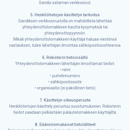
Sandis sataman verkkosivut.
5. Henkilötietojen käsittelyn tarkoitus
Sandiksen verkkosivustolla on mahdollista lähettää
yhteydenottolomakkeen kautta kysymyksiä tai
yhteydenottopyynnön.
Mikäli yhteydenottolomakkeen käyttäjä haluaa viestiinsä
vastauksen, tulee lähettäjän ilmoittaa sähköpostiosoitteensa.
6. Rekisterin tietosisältö
Yhteydenottolomakkeen lähettäjän ilmoittamat tiedot:
• nimi
• puhelinnumero
• sähköpostiosoite
• organisaatio (ei pakollinen tieto)
7. Käsittelyn oikeusperuste
Henkilötietojen käsittely perustuu suostumukseen. Rekisterin
tiedot saadaan pelkästään palautelomakkeen käyttäjiltä.
8. Säännönmukaiset tietolähteet