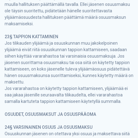
muulla hallituksen päättämällä tavalla. Ellei jäsenen osuusmaksu
ole täysin suoritettu, pidätetään hänelle suoritettavasta
ylijäämäosuudesta hallituksen päättämä määrä osuusmaksun
maksamiseksi.
23§ TAPPION KATTAMINEN
Jos tilikauden ylijäämä ja osuuskunnan muu jakokelpoinen
ylijäämä eivät riitä osuuskunnan tappion kattamiseen, saadaan
siihen käyttää vararahastoa tai varsinaisia osuusmaksuja. Jos
jäsenen suorittama osuusmaksu tai osa siitä on käytetty tappion
kattamiseen, on koko jäsenelle tuleva ylijäämäosuus pidätettävä
hänen osuusmaksunsa suorittamiseksi, kunnes käytetty määrä on
maksettu.
Jos vararahastoa on käytetty tappion kattamiseen, ylijäämää ei
saa jakaa jäsenille seuraavalta tilikaudelta, ellei vararahastoa
samalla kartuteta tappion kattamiseen käytetyllä summalla.
OSUUDET, OSUUSMAKSUT JA OSUUSPÄÄOMA
24§ VARSINAINEN OSUUS JA OSUUSMAKSU
Osuuskunnan jäsenen on otettava yksi osuus ja maksettava siitä