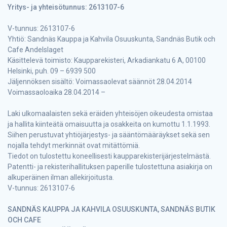
Yritys- ja yhteisötunnus: 2613107-6
V-tunnus: 2613107-6
Yhtiö: Sandnäs Kauppa ja Kahvila Osuuskunta, Sandnäs Butik och
Cafe Andelslaget
Käsittelevä toimisto: Kaupparekisteri, Arkadiankatu 6 A, 00100
Helsinki, puh. 09 – 6939 500
Jäljennöksen sisältö: Voimassaolevat säännöt 28.04.2014
Voimassaoloaika 28.04.2014 –
Laki ulkomaalaisten sekä eräiden yhteisöjen oikeudesta omistaa
ja hallita kiinteätä omaisuutta ja osakkeita on kumottu 1.1.1993.
Siihen perustuvat yhtiöjärjestys- ja sääntömääräykset sekä sen
nojalla tehdyt merkinnät ovat mitättömiä.
Tiedot on tulostettu koneellisesti kaupparekisterijärjestelmästä.
Patentti- ja rekisterihallituksen paperille tulostettuna asiakirja on
alkuperäinen ilman allekirjoitusta.
V-tunnus: 2613107-6
SANDNÄS KAUPPA JA KAHVILA OSUUSKUNTA, SANDNÄS BUTIK
OCH CAFE