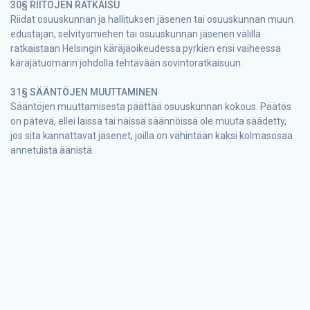
30§ RIITOJEN RATKAISU
Riidat osuuskunnan ja hallituksen jäsenen tai osuuskunnan muun
edustajan, selvitysmiehen tai osuuskunnan jäsenen välillä
ratkaistaan Helsingin käräjäoikeudessa pyrkien ensi vaiheessa
käräjätuomarin johdolla tehtävään sovintoratkaisuun.
31§ SÄÄNTÖJEN MUUTTAMINEN
Sääntöjen muuttamisesta päättää osuuskunnan kokous. Päätös
on pätevä, ellei laissa tai näissä säännöissä ole muuta säädetty,
jos sitä kannattavat jäsenet, joilla on vähintään kaksi kolmasosaa
annetuista äänistä.