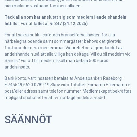
pian maksun vastaanottamisen jälkeen.
Tack alla som har anslutat sig som medlem i andelshandeln
hittills ! För tillfället är vi 347 (31.12.2025)
För att säkra butik-, cafe-och bränselförsäljningen för alla
närbelegna boende samt sommargäster behövs det givetvis
fortfarande mera medlemmar. Vidarebefodra grundandet av
andelshandeln ,så att alla villiga kan deltaga. Vill du bli medelm vid
Sandis? För att bli medlem skall man betala 500 euros
andelsinsats.
Bank konto, vart insatsen betalas är Andelsbanken Raseborg :
FI745549 6620 0789 19 Skriv vid infofältet: Förnamn Efternamn e-
post/eller adress samt telefon nummer. Medlemskapet bekräftas
möjligast snabbt efter att vi mottagit andels arvodet.
SÄÄNNÖT