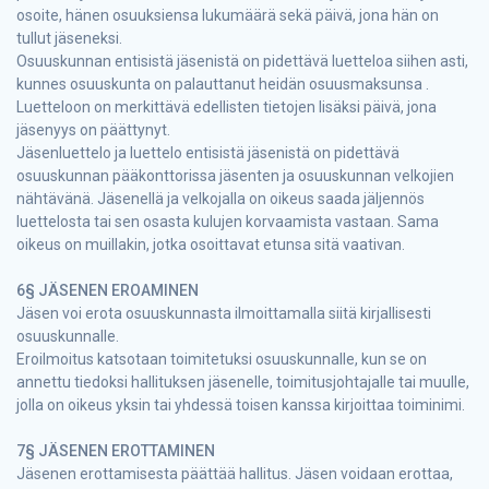
osoite, hänen osuuksiensa lukumäärä sekä päivä, jona hän on
tullut jäseneksi.
Osuuskunnan entisistä jäsenistä on pidettävä luetteloa siihen asti,
kunnes osuuskunta on palauttanut heidän osuusmaksunsa .
Luetteloon on merkittävä edellisten tietojen lisäksi päivä, jona
jäsenyys on päättynyt.
Jäsenluettelo ja luettelo entisistä jäsenistä on pidettävä
osuuskunnan pääkonttorissa jäsenten ja osuuskunnan velkojien
nähtävänä. Jäsenellä ja velkojalla on oikeus saada jäljennös
luettelosta tai sen osasta kulujen korvaamista vastaan. Sama
oikeus on muillakin, jotka osoittavat etunsa sitä vaativan.
6§ JÄSENEN EROAMINEN
Jäsen voi erota osuuskunnasta ilmoittamalla siitä kirjallisesti
osuuskunnalle.
Eroilmoitus katsotaan toimitetuksi osuuskunnalle, kun se on
annettu tiedoksi hallituksen jäsenelle, toimitusjohtajalle tai muulle,
jolla on oikeus yksin tai yhdessä toisen kanssa kirjoittaa toiminimi.
7§ JÄSENEN EROTTAMINEN
Jäsenen erottamisesta päättää hallitus. Jäsen voidaan erottaa,