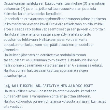
Osuuskunnan hallitukseen kuuluu vähintään kolme (3) ja enintään
seitsemän (7) jäsentä, jotka valitaan osuuskunnan jäsenistä
kolmeksi kalenterivuodeksi kerrallaan .
Jäsenistä on erovuorossa ensimmäisenä vuonna kolme ja toisena
ja kolmantena vuotena kaksi. Erovuoro ratkaistaan arvalla, mikäli
eroa ei saada ratkaistua vapaaehtoisesti ja sen jälkeen vuoroittain.
Hallituksen jäseneltä on saatava päivätty ja allekirjoitettu
suostumus tehtävään. Hallituksen jäsen voidaan valita
osuuskunnan kokouksen näin päättäessä kerran uudelleen
jäseneksi.
Hallituksen jäsenten on edustettava mahdollisimman
tasapuolisesti osuuskunnan toimialuetta. Liiketaloudellinen ja
hallinnollinen osaaminen katsotaan jäsenen 6 valinnassa eduksi.
Hallitus voi niin halutessaan käyttää apunaan eri alojen
asiantuntijoita.
14§ HALLITUKSEN JÄRJESTÄYTYMINEN JA KOKOUKSET
Hallitus valitsee keskuudestaan kalenterivuodeksi kerrallaan
puheenjohtajan ja varapuheenjohtajan ja ottaa sihteerin.
Hallitus kokoontuu puheenjohtajansa kutsusta niin usein kuin asiat
sitä vaativat.