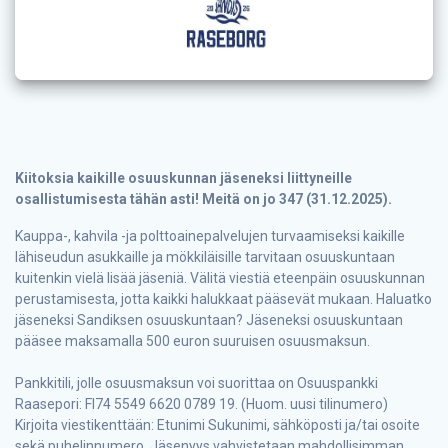
Kiitoksia kaikille osuuskunnan jäseneksi liittyneille
osallistumisesta tähän asti! Meitä on jo 347 (31.12.2025).
Kauppa-, kahvila -ja polttoainepalvelujen turvaamiseksi kaikille
lähiseudun asukkaille ja mökkiläisille tarvitaan osuuskuntaan
kuitenkin vielä lisää jäseniä. Välitä viestiä eteenpäin osuuskunnan
perustamisesta, jotta kaikki halukkaat pääsevät mukaan. Haluatko
jäseneksi Sandiksen osuuskuntaan? Jäseneksi osuuskuntaan
pääsee maksamalla 500 euron suuruisen osuusmaksun.
Pankkitili, jolle osuusmaksun voi suorittaa on Osuuspankki
Raasepori: FI74 5549 6620 0789 19. (Huom. uusi tilinumero)
Kirjoita viestikenttään: Etunimi Sukunimi, sähköposti ja/tai osoite
sekä puhelinnumero. Jäsenyys vahvistetaan mahdollisimman