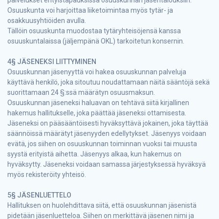
Osuuskunta voi harjoittaa liiketoimintaa myös tytär- ja
osakkuusyhtiöiden avulla.
Tällöin osuuskunta muodostaa tytäryhteisöjensä kanssa
osuuskuntalaissa (jäljempänä OKL) tarkoitetun konsernin.
4§ JÄSENEKSI LIITTYMINEN
Osuuskunnan jäsenyyttä voi hakea osuuskunnan palveluja
käyttävä henkilö, joka sitoutuu noudattamaan näitä sääntöjä sekä
suorittamaan 24 §:ssä määrätyn osuusmaksun.
Osuuskunnan jäseneksi haluavan on tehtävä siitä kirjallinen
hakemus hallitukselle, joka päättää jäseneksi ottamisesta.
Jäseneksi on pääsääntöisesti hyväksyttävä jokainen, joka täyttää
säännöissä määrätyt jäsenyyden edellytykset. Jäsenyys voidaan
evätä, jos siihen on osuuskunnan toiminnan vuoksi tai muusta
syystä erityistä aihetta. Jäsenyys alkaa, kun hakemus on
hyväksytty. Jäseneksi voidaan samassa järjestyksessä hyväksyä
myös rekisteröity yhteisö.
5§ JÄSENLUETTELO
Hallituksen on huolehdittava siitä, että osuuskunnan jäsenistä
pidetään jäsenluetteloa. Siihen on merkittävä jäsenen nimi ja