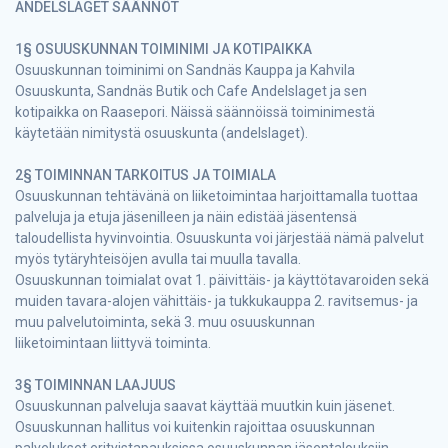
ANDELSLAGET SÄÄNNÖT
1§ OSUUSKUNNAN TOIMINIMI JA KOTIPAIKKA
Osuuskunnan toiminimi on Sandnäs Kauppa ja Kahvila
Osuuskunta, Sandnäs Butik och Cafe Andelslaget ja sen
kotipaikka on Raasepori. Näissä säännöissä toiminimestä
käytetään nimitystä osuuskunta (andelslaget).
2§ TOIMINNAN TARKOITUS JA TOIMIALA
Osuuskunnan tehtävänä on liiketoimintaa harjoittamalla tuottaa
palveluja ja etuja jäsenilleen ja näin edistää jäsentensä
taloudellista hyvinvointia. Osuuskunta voi järjestää nämä palvelut
myös tytäryhteisöjen avulla tai muulla tavalla.
Osuuskunnan toimialat ovat 1. päivittäis- ja käyttötavaroiden sekä
muiden tavara-alojen vähittäis- ja tukkukauppa 2. ravitsemus- ja
muu palvelutoiminta, sekä 3. muu osuuskunnan
liiketoimintaan liittyvä toiminta.
3§ TOIMINNAN LAAJUUS
Osuuskunnan palveluja saavat käyttää muutkin kuin jäsenet.
Osuuskunnan hallitus voi kuitenkin rajoittaa osuuskunnan
palvelukset erityistapauksissa osuuskunnan jäsentalouksiin.