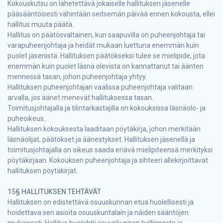
Kokouskutsu on lähetettävä jokaiselle hallituksen jäsenelle
pääsääntöisesti vähintään seitsemän päivää ennen kokousta, ellei
hallitus muuta päätä.
Hallitus on päätösvaltainen, kun saapuvilla on puheenjohtaja tai
varapuheenjohtaja ja heidät mukaan luettuna enemmän kuin
puolet jäsenistä. Hallituksen päätökseksi tulee se mielipide, jota
enemmän kuin puolet läsnä olevista on kannattanut tai äänten
mennessä tasan, johon puheenjohtaja yhtyy.
Hallituksen puheenjohtajan vaalissa puheenjohtaja valitaan
arvalla, jos äänet menevät hallituksessa tasan.
Toimitusjohtajalla ja tilintarkastajilla on kokouksissa läsnäolo- ja
puheoikeus.
Hallituksen kokouksesta laaditaan pöytäkirja, johon merkitään
läsnäolijat, päätökset ja äänestykset. Hallituksen jäsenellä ja
toimitusjohtajalla on oikeus saada eriävä mielipiteensä merkityksi
pöytäkirjaan. Kokouksen puheenjohtaja ja sihteeri allekirjoittavat
hallituksen pöytäkirjat.
15§ HALLITUKSEN TEHTÄVÄT
Hallituksen on edistettävä osuuskunnan etua huolellisesti ja
hoidettava sen asioita osuuskuntalain ja näiden sääntöjen
mukaisesti. Hallitus huolehtii osuuskunnan hallinnosta ja