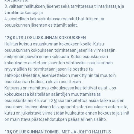
3. valitaan hallituksen jäsenet sekä tarvittaessa tilintarkastaja ja
varatilintarkastaja ja
4. käsitellään kokouskutsussa mainitut hallituksen tai
osuuskunnan jäsenten esittämät asiat.
12§ KUTSU OSUUSKUNNAN KOKOUKSEEN
Hallitus kutsuu osuuskunnan kokouksen koolle. Kutsu
osuuskunnan kokoukseen toimitetaan jäsenille viimeistään
seitsemän päivää ennen kokousta. Kutsu osuuskunnan
kokoukseen asetetaan jäsenten nähtäväksi osuuskunnan
myymälään tai toimitetaan jäsenille postitse tai
sähköpostiviestinä jäsenluetteloon merkittyihin tai muutoin
osuuskunnan tiedossa oleviin osoitteisiin.
Kutsussa on mainittava kokouksessa käsiteltävät asiat. Jos
kokouksessa käsitellään sääntöjen muuttamista tai
osuuskuntalain 4 luvun 12 §:ssä tarkoitettua asiaa taikka uusien
osuuksien, lisäosuuksien tai vapaaehtoisten osuuksien antamista,
kutsu on julkaistava viimeistään kuukautta ennen kokousta ja siinä
on mainittava päätösehdotuksen pääasiallinen sisältö.
13§ OSUUSKUNNAN TOIMIELIMET JA JOHTO HALLITUS