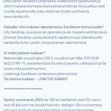
jotka olette vierailleet satamassa, osallistuneet tapahtumiin ja
olleet mukana luomassa iloista kesätunnelmaa. Kesä jatkuu vielä
monilla tapahtumilla, koko ohjelman löydät osoitteesta
www.sandis.info.
Haluatko olla mukana rakentamassa Sandiksen tulevaisuutta?
Liity Sandnäs-osuuskunnan jäseneksi ja ole mukana kehittämässä
yhteistä Sandista: uusia palveluita, tapahtumia ja tulevaisuuden
hankkeita, kuten uuden vierassataman rakentamista.
Ai miten pääsee mukaan?
Maksamalla osuusmaksu 500 € osuuskunnan tilille: FI74 5549
6620 0789 19, viestinkenttään Etunimi Sukunimi, sähköposti ja/tai
osoite sekä puhelinnumero.
Lisätietoja Sandiksen verkkosivun jäsenosiosta.
Tervetuloa mukaan – JOIN THE SANDIS!
**********************
Sandis sommaren 2026
har fått en fantastisk start! Ett varmt
tack till alla som har besökt hamnen, deltagit i våra evenemang
och varit med och skapat den härliga sommarstämningen.