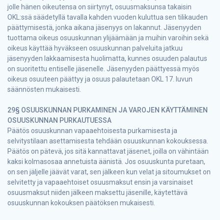
jolle hänen oikeutensa on siirtynyt, osuusmaksunsa takaisin
OKL:ssä säädetyllä tavalla kahden vuoden kuluttua sen tilikauden
päättymisestä, jonka aikana jäsenyys on lakannut. Jäsenyyden
tuottama oikeus osuuskunnan ylijäämään ja muihin varoihin sekä
oikeus käyttää hyväkseen osuuskunnan palveluita jatkuu
jäsenyyden lakkaamisesta huolimatta, kunnes osuuden palautus
on suoritettu entiselle jäsenelle. Jäsenyyden päättyessä myös
oikeus osuuteen päättyy ja osuus palautetaan OKL 17. luvun
säännösten mukaisesti.
29§ OSUUSKUNNAN PURKAMINEN JA VAROJEN KÄYTTÄMINEN
OSUUSKUNNAN PURKAUTUESSA
Päätös osuuskunnan vapaaehtoisesta purkamisesta ja
selvitystilaan asettamisesta tehdään osuuskunnan kokouksessa.
Päätös on pätevä, jos sitä kannattavat jäsenet, joilla on vähintään
kaksi kolmasosaa annetuista äänistä. Jos osuuskunta puretaan,
on sen jäljelle jäävät varat, sen jälkeen kun velat ja sitoumukset on
selvitetty ja vapaaehtoiset osuusmaksut ensin ja varsinaiset
osuusmaksut niiden jälkeen maksettu jäsenille, käytettävä
osuuskunnan kokouksen päätöksen mukaisesti.