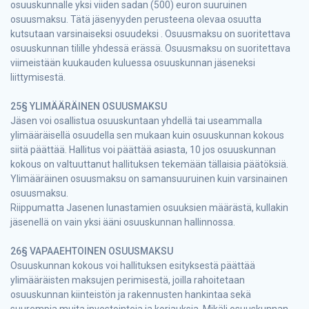
osuuskunnalle yksi viiden sadan (500) euron suuruinen
osuusmaksu. Tätä jäsenyyden perusteena olevaa osuutta
kutsutaan varsinaiseksi osuudeksi . Osuusmaksu on suoritettava
osuuskunnan tilille yhdessä erässä. Osuusmaksu on suoritettava
viimeistään kuukauden kuluessa osuuskunnan jäseneksi
liittymisestä.
25§ YLIMÄÄRÄINEN OSUUSMAKSU
Jäsen voi osallistua osuuskuntaan yhdellä tai useammalla
ylimääräisellä osuudella sen mukaan kuin osuuskunnan kokous
siitä päättää. Hallitus voi päättää asiasta, 10 jos osuuskunnan
kokous on valtuuttanut hallituksen tekemään tällaisia päätöksiä.
Ylimääräinen osuusmaksu on samansuuruinen kuin varsinainen
osuusmaksu.
Riippumatta Jasenen lunastamien osuuksien määrästä, kullakin
jäsenellä on vain yksi ääni osuuskunnan hallinnossa.
26§ VAPAAEHTOINEN OSUUSMAKSU
Osuuskunnan kokous voi hallituksen esityksestä päättää
ylimääräisten maksujen perimisestä, joilla rahoitetaan
osuuskunnan kiinteistön ja rakennusten hankintaa sekä
suurempia muita investointeja ja korjauksia. Mikäli osuuskunnan