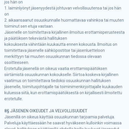
jos hän on
1. laiminlyönyt jäsenyydestä johtuvan velvollisuutensa tai jos hän
on
2. aikaansaanut osuuskunnalle huomattavaa vahinkoa tai muuten
toiminut sen etuja vastaan.
Jäsenelle on toimitettava kirjallinen ilmoitus erottamisperusteesta
ja päätöksen tekevästä hallituksen
kokouksesta vähintään kuukautta ennen kokousta. Ilmoitus on
toimitettava jäsenelle sähköpostitse tai jäsenluetteloon
merkittyyn tai muuten osuuskunnan tiedossa olevaan
osoitteeseen.
Erotetulla jäsenellä on oikeus vaatia erottamispäätöksen
siirtämistä osuuskunnan kokoukselle. Siirtoa koskeva kirjallinen
vaatimus on toimitettava tiedoksi osuuskunnan hallituksen
jäsenelle, toimitusjohtajalle tai toiminimenkirjoittajalle kuukauden
kuluessa siitä, kun erottamispäätöksestä on kirjallisesti ilmoitettu
erotetulle.
8§ JÄSENEN OIKEUDET JA VELVOLLISUUDET
Jäsenillä on oikeus käyttää osuuskunnan tarjoamia palveluja.
Palveluja käyttäessään he saavat hyväkseen kulloinkin voimassa
olevat, hallituksen päättämillä ehdoilla heille kuuluvat jäsenedut.