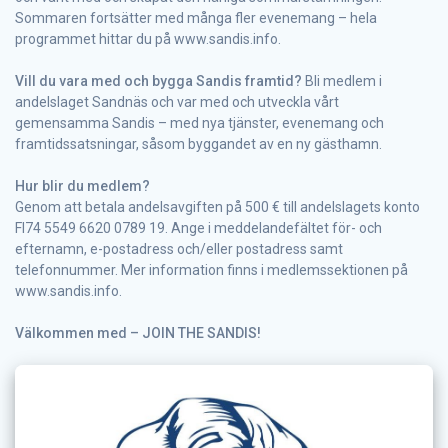
Sommaren fortsätter med många fler evenemang – hela
programmet hittar du på www.sandis.info.
Vill du vara med och bygga Sandis framtid?
Bli medlem i
andelslaget Sandnäs och var med och utveckla vårt
gemensamma Sandis – med nya tjänster, evenemang och
framtidssatsningar, såsom byggandet av en ny gästhamn.
Hur blir du medlem?
Genom att betala andelsavgiften på 500 € till andelslagets konto
FI74 5549 6620 0789 19. Ange i meddelandefältet för- och
efternamn, e-postadress och/eller postadress samt
telefonnummer. Mer information finns i medlemssektionen på
www.sandis.info.
Välkommen med – JOIN THE SANDIS!