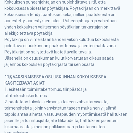
Kokouksen puheenjohtajan on huolehdittava siitä, että
kokouksessa pidetään pöytäkirjaa. Pöytäkirjaan on merkittävä
kokouksessa tehdyt päätökset sekä, milloin päätöksestä on
äänestetty, äänestyksen tulos . Puheenjohtajan ja vähintään
yhden kokouksen valitseman pöytäkirjan tarkastajan on
allekirjoitettava pöytäkirja.
Pöytäkirja on viimeistään kahden viikon kuluttua kokouksesta
pidettävä osuuskunnan pääkonttorissa jäsenten nähtävänä .
Pöytäkirjat on säilytettävä luotettavalla tavalla.
Jäsenellä on osuuskunnan kulut korvattuaan oikeus saada
jäljennös kokouksen pöytäkirjasta tai sen osasta.
11§ VARSINAISESSA OSUUSKUNNAN KOKOUKSESSA
KÄSITELTÄVÄT ASIAT
1. esitetään toimintakertomus, tilinpäätös ja
tilintarkastuskertomus
2. päätetään tuloslaskelman ja taseen vahvistamisesta,
toimenpiteistä, joihin vahvistetun taseen mukainen ylijäämä
tappio antaa aihetta, vastuuvapauden myöntämisestä hallituksen
jäsenille ja toimitusjohtajalle tilikaudelta, hallituksen jäsenten
lukumäärästä ja heidän palkkioistaan ja kustannusten
korvauksista