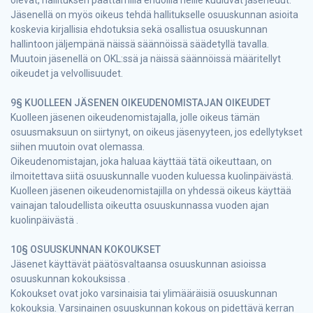
Jäsenellä on myös oikeus tehdä hallitukselle osuuskunnan asioita
koskevia kirjallisia ehdotuksia sekä osallistua osuuskunnan
hallintoon jäljempänä näissä säännöissä säädetyllä tavalla.
Muutoin jäsenellä on OKL:ssä ja näissä säännöissä määritellyt
oikeudet ja velvollisuudet.
9§ KUOLLEEN JÄSENEN OIKEUDENOMISTAJAN OIKEUDET
Kuolleen jäsenen oikeudenomistajalla, jolle oikeus tämän
osuusmaksuun on siirtynyt, on oikeus jäsenyyteen, jos edellytykset
siihen muutoin ovat olemassa.
Oikeudenomistajan, joka haluaa käyttää tätä oikeuttaan, on
ilmoitettava siitä osuuskunnalle vuoden kuluessa kuolinpäivästä.
Kuolleen jäsenen oikeudenomistajilla on yhdessä oikeus käyttää
vainajan taloudellista oikeutta osuuskunnassa vuoden ajan
kuolinpäivästä .
10§ OSUUSKUNNAN KOKOUKSET
Jäsenet käyttävät päätösvaltaansa osuuskunnan asioissa
osuuskunnan kokouksissa .
Kokoukset ovat joko varsinaisia tai ylimääräisiä osuuskunnan
kokouksia. Varsinainen osuuskunnan kokous on pidettävä kerran