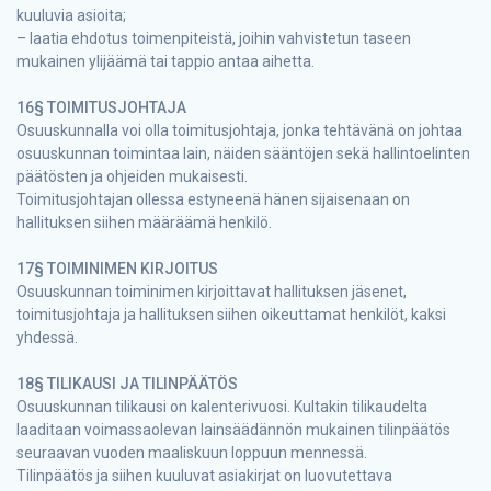
kuuluvia asioita;
– laatia ehdotus toimenpiteistä, joihin vahvistetun taseen
mukainen ylijäämä tai tappio antaa aihetta.
16§ TOIMITUSJOHTAJA
Osuuskunnalla voi olla toimitusjohtaja, jonka tehtävänä on johtaa
osuuskunnan toimintaa lain, näiden sääntöjen sekä hallintoelinten
päätösten ja ohjeiden mukaisesti.
Toimitusjohtajan ollessa estyneenä hänen sijaisenaan on
hallituksen siihen määräämä henkilö.
17§ TOIMINIMEN KIRJOITUS
Osuuskunnan toiminimen kirjoittavat hallituksen jäsenet,
toimitusjohtaja ja hallituksen siihen oikeuttamat henkilöt, kaksi
yhdessä.
18§ TILIKAUSI JA TILINPÄÄTÖS
Osuuskunnan tilikausi on kalenterivuosi. Kultakin tilikaudelta
laaditaan voimassaolevan lainsäädännön mukainen tilinpäätös
seuraavan vuoden maaliskuun loppuun mennessä.
Tilinpäätös ja siihen kuuluvat asiakirjat on luovutettava