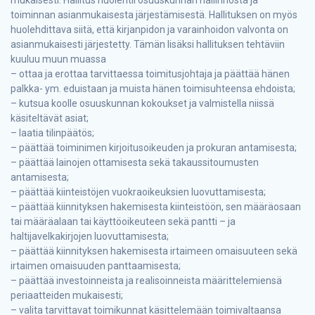
toiminnan asianmukaisesta järjestämisestä. Hallituksen on myös
huolehdittava siitä, että kirjanpidon ja varainhoidon valvonta on
asianmukaisesti järjestetty. Tämän lisäksi hallituksen tehtäviin
kuuluu muun muassa
– ottaa ja erottaa tarvittaessa toimitusjohtaja ja päättää hänen
palkka- ym. eduistaan ja muista hänen toimisuhteensa ehdoista;
– kutsua koolle osuuskunnan kokoukset ja valmistella niissä
käsiteltävät asiat;
– laatia tilinpäätös;
– päättää toiminimen kirjoitusoikeuden ja prokuran antamisesta;
– päättää lainojen ottamisesta sekä takaussitoumusten
antamisesta;
– päättää kiinteistöjen vuokraoikeuksien luovuttamisesta;
– päättää kiinnityksen hakemisesta kiinteistöön, sen määräosaan
tai määräalaan tai käyttöoikeuteen sekä pantti – ja
haltijavelkakirjojen luovuttamisesta;
– päättää kiinnityksen hakemisesta irtaimeen omaisuuteen sekä
irtaimen omaisuuden panttaamisesta;
– päättää investoinneista ja realisoinneista määrittelemiensä
periaatteiden mukaisesti;
– valita tarvittavat toimikunnat käsittelemään toimivaltaansa