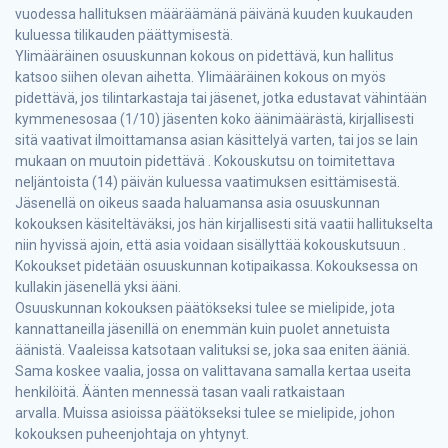
vuodessa hallituksen määräämänä päivänä kuuden kuukauden
kuluessa tilikauden päättymisestä.
Ylimääräinen osuuskunnan kokous on pidettävä, kun hallitus
katsoo siihen olevan aihetta. Ylimääräinen kokous on myös
pidettävä, jos tilintarkastaja tai jäsenet, jotka edustavat vähintään
kymmenesosaa (1/10) jäsenten koko äänimäärästä, kirjallisesti
sitä vaativat ilmoittamansa asian käsittelyä varten, tai jos se lain
mukaan on muutoin pidettävä . Kokouskutsu on toimitettava
neljäntoista (14) päivän kuluessa vaatimuksen esittämisestä.
Jäsenellä on oikeus saada haluamansa asia osuuskunnan
kokouksen käsiteltäväksi, jos hän kirjallisesti sitä vaatii hallitukselta
niin hyvissä ajoin, että asia voidaan sisällyttää kokouskutsuun .
Kokoukset pidetään osuuskunnan kotipaikassa. Kokouksessa on
kullakin jäsenellä yksi ääni.
Osuuskunnan kokouksen päätökseksi tulee se mielipide, jota
kannattaneilla jäsenillä on enemmän kuin puolet annetuista
äänistä. Vaaleissa katsotaan valituksi se, joka saa eniten ääniä.
Sama koskee vaalia, jossa on valittavana samalla kertaa useita
henkilöitä. Äänten mennessä tasan vaali ratkaistaan
arvalla. Muissa asioissa päätökseksi tulee se mielipide, johon
kokouksen puheenjohtaja on yhtynyt.