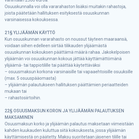
Osuuskunnalla voi olla vararahaston lisäksi muitakin rahastoja,
joista päätetään hallituksen esityksestä osuuskunnan
varsinaisessa kokouksessa.
21§ YLIJÄÄMÄN KÄYTTÖ
Kun osuuskunnan vararahasto on noussut täyteen maaraansä,
voidaan siihen edelleen siirtää tilikauden ylijäämästä
osuuskunnan kokouksen päättämä määrä rahaa. Jakokelpoisen
ylijäämän voi osuuskunnan kokous jättää käyttämättömänä
ylijäämä- tai tappiotilille tai päättää käytettäväksi
– osuusmaksun korkona varsinaisille tai vapaaehtoisille osuuksille
(max. 5 osuuspääomasta)
– ylijäämän palautukseen hallituksen päättämien periaatteiden
mukaan tai
– rahastosiirtoihin.
22§ OSUUSMAKSUN KORON JA YLIJÄÄMÄN PALAUTUKSEN
MAKSAMINEN
Osuusmaksun korko ja ylijäämän palautus maksetaan viimeistään
kahden kuukauden kuluttua siitä kokouksesta, jossa ylijäämän
käyttämisestä on päätetty. Maksu suoritetaan jäsenen tilille tai