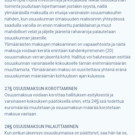
toiminta joudutaan lopettamaan jostakin syystä, näillä
ylimääräisillä maksuilla on etusija varsinaisiin osuusmaksuihin
nähden, kun osuuskunnan omaisuuden realisoinnin yhteydessä
saaduilla varoilla on ensin maksettu pankkilainat ja muut
mahdolliset velat ja jäljelle jääneitä rahavaroja palautetaan
osuuskunnan jäsenille.
Ylimääräisten maksujen maksaminen on vapaaehtoista ja näitä
maksuja voidaan kerätä enintään kahdenkymmenen (20)
osuusmaksun verran jäsentä kohti. Hallitus voi halutessaan esittää
osuuskunnan varsinaiselle kokoukselle tämän enimmäismäärän
muuttamista. Ylimääräinen maksu on suoritettava yhtenä eränä
osuuskunnan määräämän kohtuulisen ajan kuluessa.
27§ OSUUSMAKSUN KOROTTAMINEN
Osuusmaksua voidaan korottaa hallituksen esityksestä ja
varsinaisen kokouksen päätöksellä siten, että 24§:ssä todettua
euromäärää muutetaan ja osuusmaksun määrää korotetaan
maksua vastaan.
28§ OSUUSMAKSUN PALAUTTAMINEN
Kun jonkun jäsenyys osuuskunnassa on päättynyt, saa hän tai se,