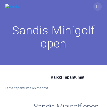
Skip
to
content
Sandis Minigolf
open
« Kaikki Tapahtumat
Tämä tapahtuma on mennyt.
Sandis Minigolf open